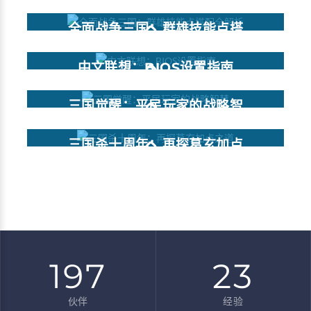
旅
全面战争三国：群雄技能点搭
配全解析
中文联想：BIOS设置指南
三国觉醒：平民玩家的战略智
慧
三国杀十周年：再探葛玄加点
之道
197
23
伙伴
经验